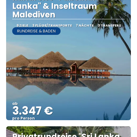
Lanka" & Inseltraum
Malediven
9 ZIELE
3 FLÜGE/TRANSPORTE
7 NÄCHTE
3 TRANSFERS
RUNDREISE & BADEN
ab
3.347 €
pro Person
Sehen
Privatrundreise "Sri Lanka