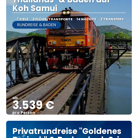
Koh Samui
7 ZIELE
3 FLÜGE/TRANSPORTE
14 NÄCHTE
2 TRANSFERS
RUNDREISE & BADEN
ab
3.539 €
pro Person
Sehen
Privatrundreise "Goldenes