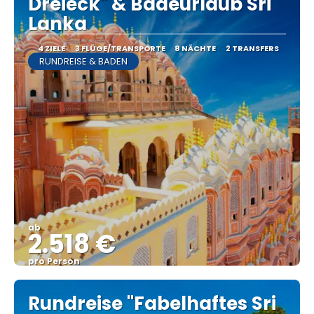
Dreieck" & Badeurlaub Sri
Lanka
4 ZIELE
3 FLÜGE/TRANSPORTE
8 NÄCHTE
2 TRANSFERS
RUNDREISE & BADEN
ab
2.518 €
pro Person
Sehen
Rundreise "Fabelhaftes Sri