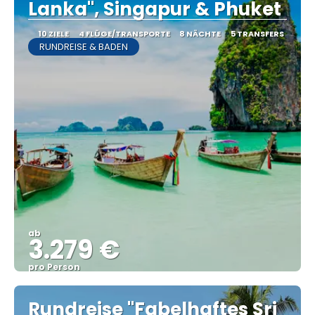
Lanka", Singapur & Phuket
10 ZIELE
4 FLÜGE/TRANSPORTE
8 NÄCHTE
5 TRANSFERS
RUNDREISE & BADEN
ab
3.279 €
pro Person
Sehen
Rundreise "Fabelhaftes Sri