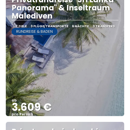
Panorama" & Inseltraum
Malediven
7 ZIELE
3 FLÜGE/TRANSPORTE
6 NÄCHTE
3 TRANSFERS
RUNDREISE & BADEN
ab
3.609 €
pro Person
Sehen