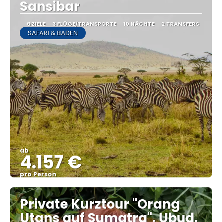
Sansibar
6 ZIELE
3 FLÜGE/TRANSPORTE
10 NÄCHTE
2 TRANSFERS
SAFARI & BADEN
ab
4.157 €
pro Person
Sehen
Private Kurztour "Orang
Utans auf Sumatra", Ubud,