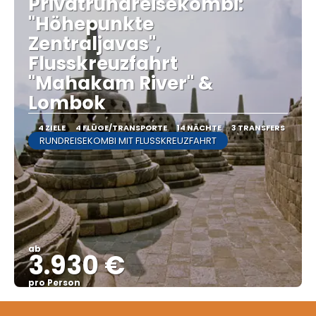
Privatrundreisekombi:
"Höhepunkte
Zentraljavas",
Flusskreuzfahrt
"Mahakam River" &
Lombok
4 ZIELE
4 FLÜGE/TRANSPORTE
14 NÄCHTE
3 TRANSFERS
RUNDREISEKOMBI MIT FLUSSKREUZFAHRT
ab
3.930 €
pro Person
Sehen