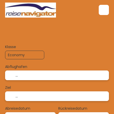
TripDesigner
Flug + Hotel
Reisep
+
Klasse
Abflughafen
Ziel
Abreisedatum
Rückreisedatum