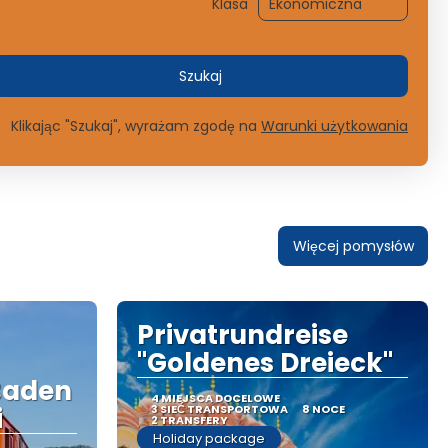
Klasa
Szukaj
Klikając "Szukaj", wyrażam zgodę na
Warunki użytkowania
Więcej pomysłów
Privatrundreise
"Goldenes Dreieck"
Baden
4 MIEJSCA DOCELOWE
i
3 SIEĆ TRANSPORTOWA
8 NOCE
2 TRANSFERY
Holiday package