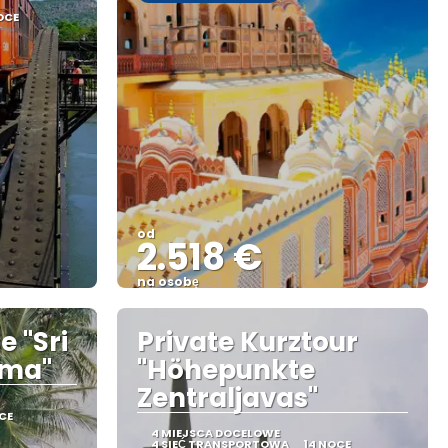
OCE
od
2.518 €
na osobę
Zobacz
e "Sri
Private Kurztour
ama"
"Höhepunkte
Zentraljavas"
CE
4 MIEJSCA DOCELOWE
4 SIEĆ TRANSPORTOWA
14 NOCE