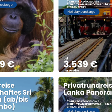
ERY
7 MIEJSCA DOCELOWE
package
3 SIEĆ TRANSPORTOWA
14 N
2 TRANSFERY
Holiday package
od
99 €
3.539 €
na osobę
Zobacz
Zobacz
eise
Privatrundreis
haftes Sri
Lanka Panor
 (ab/bis
7 MIEJSCA DOCELOWE
mbo)
3 SIEĆ TRANSPORTOWA
6 NO
3 TRANSFERY
Holiday package