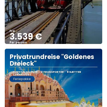
Fra
3.539 €
Per person
Se
Privatrundreise "Goldenes
Dreieck"
4 DESTINATIONER
3 TRANSPORTER
8 NÆTTER
2 TRANSFERS
Feriepakke