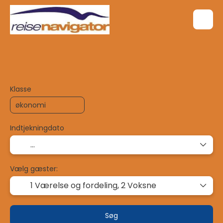
Multidestination
Fly + Hotel
Ferie
+
Klasse
Indtjekningdato
Vælg gæster:
1 Værelse og fordeling,
2 Voksne
Søg