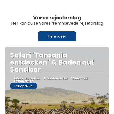
Vores rejseforslag
Her kan du se vores fremhævede rejseforslag
Flere ideer
Safari "Tansania
entdecken" & Baden auf
Sansibar
6 DESTINATIONER
3 TRANSPORTER
10 NÆTTER
2 TRANSFERS
Feriepakke