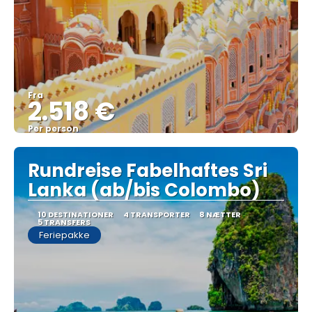
Fra
2.518 €
Per person
Se
Rundreise Fabelhaftes Sri
Lanka (ab/bis Colombo)
10 DESTINATIONER
4 TRANSPORTER
8 NÆTTER
5 TRANSFERS
Feriepakke