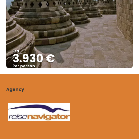
Fra
3.930 €
Per person
Se
Agency