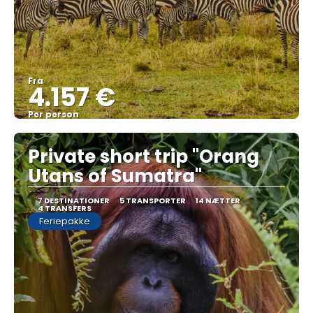
Fra
4.157 €
Per person
Se
Private short trip "Orang
Utans of Sumatra"
7 DESTINATIONER
5 TRANSPORTER
14 NÆTTER
4 TRANSFERS
Feriepakke