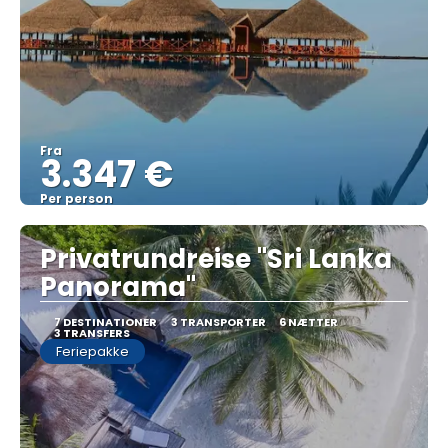
Fra
3.347 €
Per person
Se
Privatrundreise "Sri Lanka
Panorama"
7 DESTINATIONER
3 TRANSPORTER
6 NÆTTER
3 TRANSFERS
Feriepakke