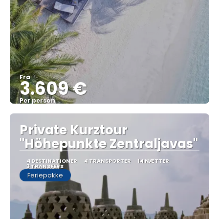
Fra
3.609 €
Per person
Se
Private Kurztour
"Höhepunkte Zentraljavas"
4 DESTINATIONER
4 TRANSPORTER
14 NÆTTER
3 TRANSFERS
Feriepakke