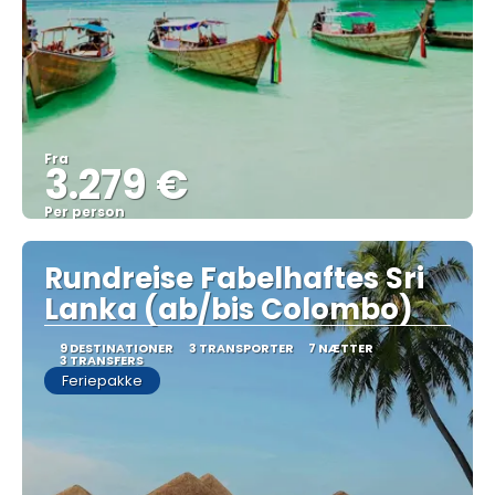
Fra
3.279 €
Per person
Se
Rundreise Fabelhaftes Sri
Lanka (ab/bis Colombo)
9 DESTINATIONER
3 TRANSPORTER
7 NÆTTER
3 TRANSFERS
Feriepakke