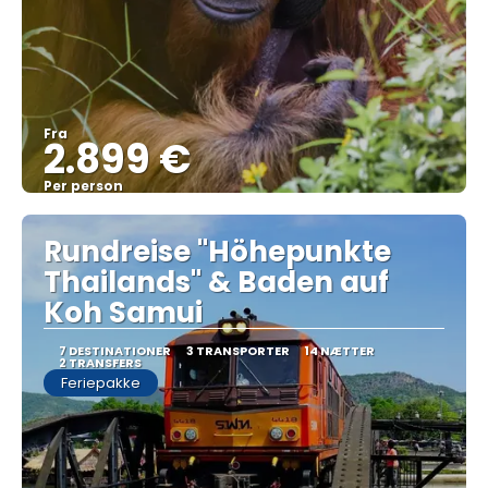
Fra
2.899 €
Per person
Se
Rundreise "Höhepunkte
Thailands" & Baden auf
Koh Samui
7 DESTINATIONER
3 TRANSPORTER
14 NÆTTER
2 TRANSFERS
Feriepakke