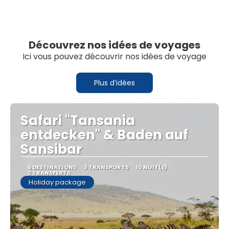
Découvrez nos idées de voyages
Ici vous pouvez découvrir nos idées de voyage
Plus d’idées
Safari "Tansania
entdecken" & Baden auf
Sansibar
6 DESTINATIONS
3 TRANSPORTS
10 NUIT(S)
2 TRANSFERTS
Holiday package