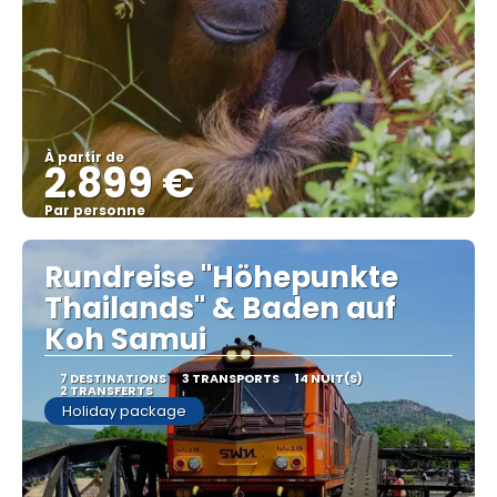
À partir de
2.899 €
Par personne
Afficher
Rundreise "Höhepunkte
Thailands" & Baden auf
Koh Samui
7 DESTINATIONS
3 TRANSPORTS
14 NUIT(S)
2 TRANSFERTS
Holiday package