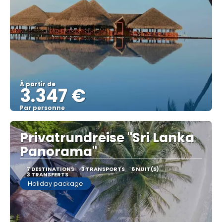
À partir de
3.347 €
Par personne
Afficher
Privatrundreise "Sri Lanka
Panorama"
7 DESTINATIONS
3 TRANSPORTS
6 NUIT(S)
3 TRANSFERTS
Holiday package