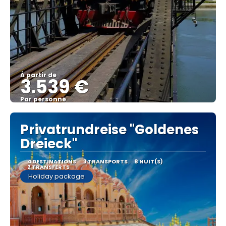
À partir de
3.539 €
Par personne
Afficher
Privatrundreise "Goldenes
Dreieck"
4 DESTINATIONS
3 TRANSPORTS
8 NUIT(S)
2 TRANSFERTS
Holiday package