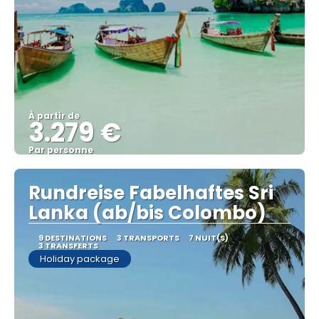
À partir de
3.279 €
Par personne
Afficher
Rundreise Fabelhaftes Sri
Lanka (ab/bis Colombo)
9 DESTINATIONS
3 TRANSPORTS
7 NUIT(S)
3 TRANSFERTS
Holiday package