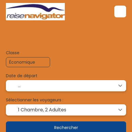
Multi-destinations
Transport + Héberge
+
Classe
Date de départ
Sélectionner les voyageurs :
1 Chambre,
2 Adultes
Rechercher