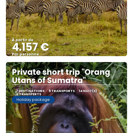
À partir de
4.157 €
Par personne
Afficher
Private short trip "Orang
Utans of Sumatra"
7 DESTINATIONS
5 TRANSPORTS
14 NUIT(S)
4 TRANSFERTS
Holiday package