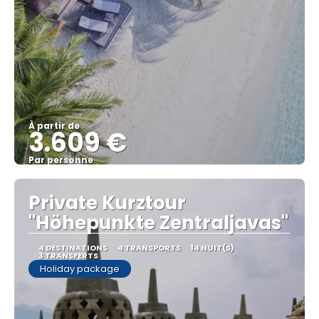
À partir de
3.609 €
Par personne
Afficher
Private Kurztour
"Höhepunkte Zentraljavas"
4 DESTINATIONS
4 TRANSPORTS
14 NUIT(S)
3 TRANSFERTS
Holiday package