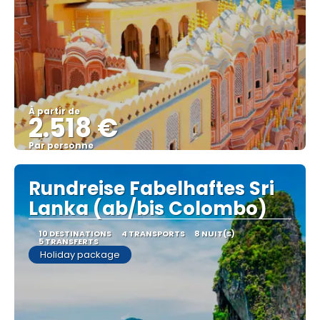
À partir de
2.518 €
Par personne
Afficher
Rundreise Fabelhaftes Sri
Lanka (ab/bis Colombo)
10 DESTINATIONS
4 TRANSPORTS
8 NUIT(S)
5 TRANSFERTS
Holiday package