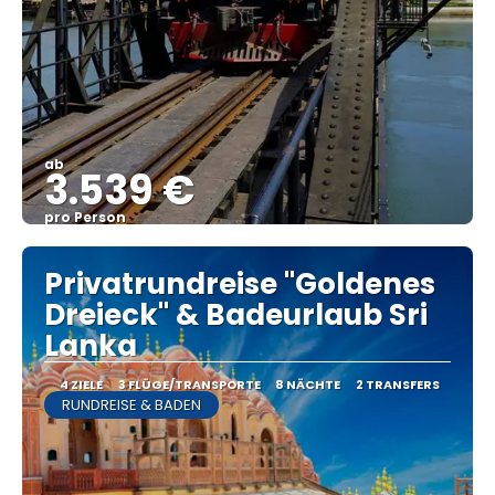
ab
3.539 €
pro Person
Sehen
Privatrundreise "Goldenes
Dreieck" & Badeurlaub Sri
Lanka
4 ZIELE
3 FLÜGE/TRANSPORTE
8 NÄCHTE
2 TRANSFERS
RUNDREISE & BADEN