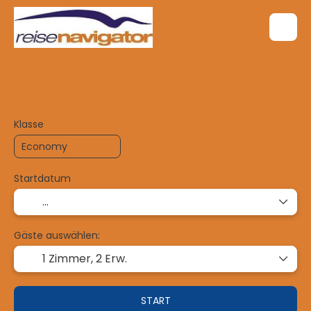
TripDesigner
Flug + Hotel
Reisep
+
Klasse
Startdatum
Gäste auswählen:
1 Zimmer,
2 Erw.
START