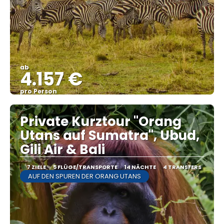
ab
4.157 €
pro Person
Sehen
Private Kurztour "Orang
Utans auf Sumatra", Ubud,
Gili Air & Bali
7 ZIELE
5 FLÜGE/TRANSPORTE
14 NÄCHTE
4 TRANSFERS
AUF DEN SPUREN DER ORANG UTANS