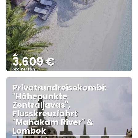
ab
3.609 €
pro Person
Sehen
Privatrundreisekombi:
"Höhepunkte
Zentraljavas",
Flusskreuzfahrt
"Mahakam River" &
Lombok