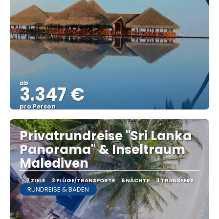
ab
3.347 €
pro Person
Sehen
Privatrundreise "Sri Lanka
Panorama" & Inseltraum
Malediven
7 ZIELE
3 FLÜGE/TRANSPORTE
6 NÄCHTE
3 TRANSFERS
RUNDREISE & BADEN