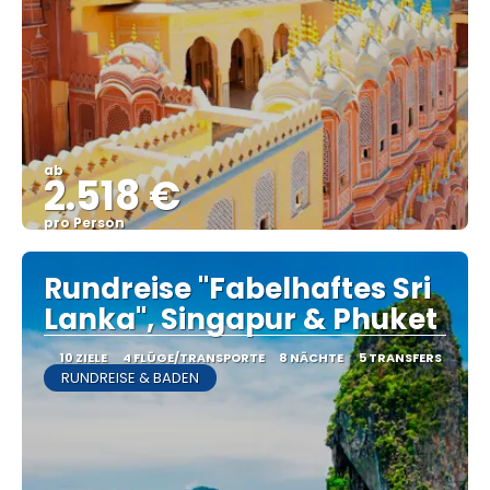
ab
2.518 €
pro Person
Sehen
Rundreise "Fabelhaftes Sri
Lanka", Singapur & Phuket
10 ZIELE
4 FLÜGE/TRANSPORTE
8 NÄCHTE
5 TRANSFERS
RUNDREISE & BADEN