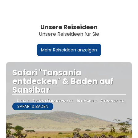
Unsere Reiseideen
Unsere Reiseideen für Sie
Mehr Reiseideen anzeigen
Safari "Tansania
entdecken" & Baden auf
Sansibar
6 ZIELE
3 FLÜGE/TRANSPORTE
10 NÄCHTE
2 TRANSFERS
SAFARI & BADEN