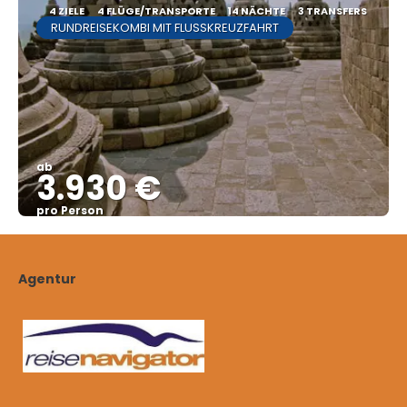
4 ZIELE
4 FLÜGE/TRANSPORTE
14 NÄCHTE
3 TRANSFERS
RUNDREISEKOMBI MIT FLUSSKREUZFAHRT
ab
3.930 €
pro Person
Sehen
Agentur