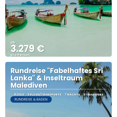
ab
3.279 €
pro Person
Sehen
Rundreise "Fabelhaftes Sri
Lanka" & Inseltraum
Malediven
9 ZIELE
3 FLÜGE/TRANSPORTE
7 NÄCHTE
3 TRANSFERS
RUNDREISE & BADEN