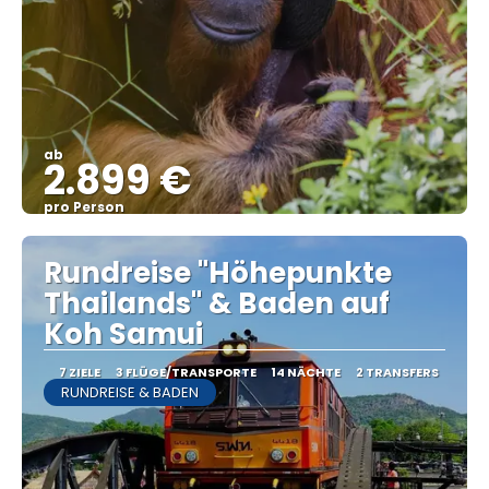
ab
2.899 €
pro Person
Sehen
Rundreise "Höhepunkte
Thailands" & Baden auf
Koh Samui
7 ZIELE
3 FLÜGE/TRANSPORTE
14 NÄCHTE
2 TRANSFERS
RUNDREISE & BADEN